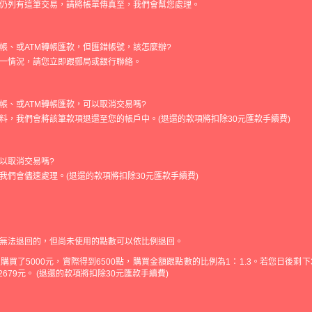
仍列有這筆交易，請將帳單傳真至，我們會幫您處理。
帳、或ATM轉帳匯款，但匯錯帳號，該怎麼辦?
一情況，請您立即跟郵局或銀行聯絡。
帳、或ATM轉帳匯款，可以取消交易嗎?
料，我們會將該筆款項退還至您的帳戶中。(退還的款項將扣除30元匯款手續費)
以取消交易嗎?
我們會儘速處理。(退還的款項將扣除30元匯款手續費)
無法退回的，但尚未使用的點數可以依比例退回。
買了5000元，實際得到6500點，購買金額跟點數的比例為1：1.3。若您日後剩下360
退回2679元。 (退還的款項將扣除30元匯款手續費)