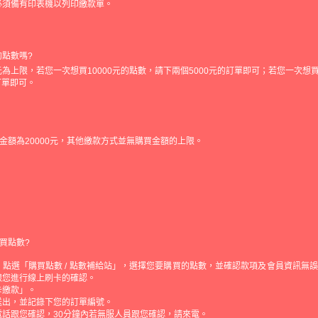
必須備有印表機以列印繳款單。
的點數嗎?
元為上限，若您一次想買10000元的點數，請下兩個5000元的訂單即可；若您一次想買
的訂單即可。
金額為20000元，其他繳款方式並無購買金額的上限。
買點數?
點選「購買點數 / 點數補給站」，選擇您要購買的點數，並確認款項及會員資訊無
跟您進行線上刷卡的確認。
卡繳款」。
送出，並記錄下您的訂單編號。
電話跟您確認，30分鐘內若無服人員跟您確認，請來電。