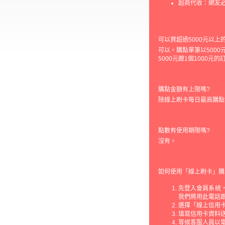
超商代收：網友
可以買超過5000元以上
可以。購點單筆以5000
5000元跟1個1000元
購點金額有上限嗎?
除線上刷卡每日最高購點
點數有使用期限嗎?
沒有。
如何使用「線上刷卡」購
先登入會員系統，
我們將用此電話
選擇「線上信用
填寫信用卡資料
等候客服人員以