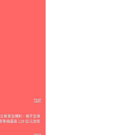
TOP
使用的交易安全機制，幾乎全球
級最高 128 位元加密