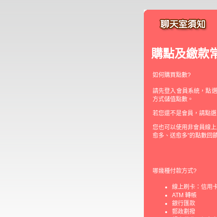
購點及繳款
如何購買點數?
請先登入會員系統，點選
方式儲值點數。
若您還不是會員，請點選
您也可以使用非會員線上
愈多、送愈多”的點數回
哪幾種付款方式?
線上刷卡：信用卡線
ATM 轉帳
銀行匯款
郵政劃撥