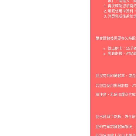
數」，請進入「購
再次確認您填寫
填寫信用卡資料
消費完成後系統
購買點數後需要多久時間
線上刷卡：15
郵政劃撥、ATM
我沒有列印繳款單，或是
若您是使用郵局劃撥、A
請注意，若使用超商代收
我已經買了點數，為什麼
我們在確認匯款無誤後，
若您使用線上信用卡刷卡