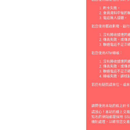
刷卡失敗。
會員資料中留的
電話無人接聽。
若您使用郵政劃撥、銀行
沒有將收據連同
傳真失敗，或傳
聯絡電話不是正
若您使用ATM轉帳：
沒有將收據連同
傳真失敗，或傳
聯絡電話不是正
轉帳失敗，請核
若仍有疑問請來信，或來
請問使用本站的線上刷卡
請放心！本站的線上交易機制
知名的網站都是採用 S
機制處理，以確保您交易