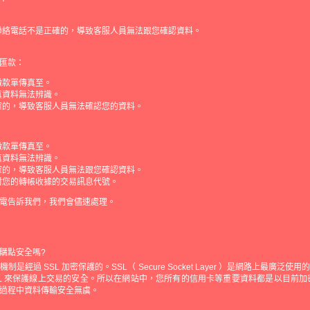
聯絡電話不是正確的，導致客服人員無法跟您確認資料。
匯款：
繳款單傳真至。
真資料無法辨識。
確的，導致客服人員無法確認您的資料。
繳款單傳真至。
真資料無法辨識。
確的，導致客服人員無法跟您確認資料。
對您的轉帳收據的交易訊息代號。
電告訴我們，我們會儘速處理。
購點安全嗎?
是經過 SSL 加密保護的。SSL（ Secure Socket Layer ）是網路上最廣泛
SL 來保護線上交易的安全。所以在網站中，您所有的信用卡等重要資料都是以目前加密等
過程中資料傳輸安全無虞。