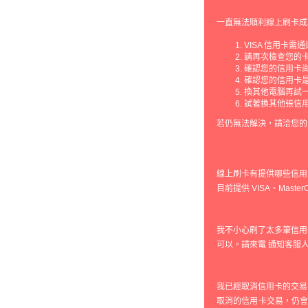
一直無法順利線上刷卡成
VISA 信用卡需
請再次檢查您的
確認您的信用卡
確認您的信用卡
換其他電腦再試
試著換其他張信
若仍無法解決，請洽您的
線上刷卡有提供哪些信用
目前提供 VISA、Maste
我不小心刷了太多筆信用
可以。請來電 通知客服
我已經取消信用卡的交易
取消的信用卡交易，仍