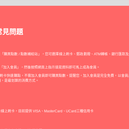
常見問題
「購買點數 / 點數補給站」，您可選擇線上刷卡、郵政劃撥、ATM轉帳、銀行匯款
「加入會員」，然後按照網頁上指示填寫資料即可馬上成為會員。
刷卡快速購點，不需加入會員即可購買點數。提醒您，加入會員是完全免費，以會員
饋，是最划算的消費方式。
上刷卡，目前提供 VISA、MasterCard、UCard三種信用卡