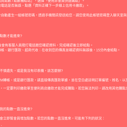
買點數 / 點數補給站」，選擇「使用非會員快速購點」。
的電話是否無誤，點選「資料正確下一步線上信用卡繳款」。
。
會自動產生一組帳號密碼，透過手機簡訊發送給您，請您使用此帳號密碼登入聊天室與
點數才能進來?
分後會有客服人員撥打電話跟您確認資料，完成確認後立即給點。
轉帳、銀行匯款、超商代收：在收到您的傳真並確認資料無誤後，15分內會給點。
不慎遺失，或是我沒有印表機，該怎麼辦?
TM轉帳、或是銀行匯款，請直接傳真匯款單據，並在空白處註明訂單編號、姓名、以
，一定要列印繳款單至便利商店繳款才能完成購點，若您無法列印，請改用其他購點
我的點數一直沒進來?
會立即幫會員增加點數。若您的點數一直沒進來，可能有下列的狀況：
：