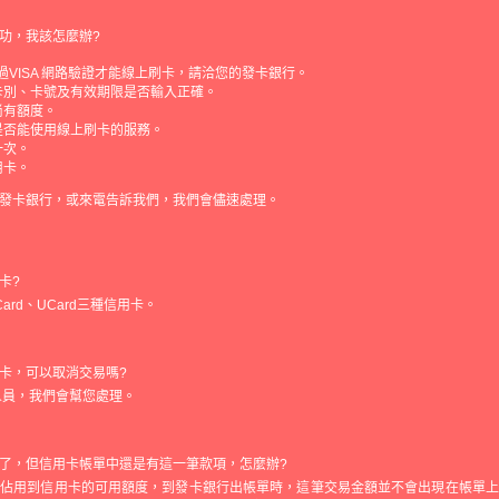
功，我該怎麼辦?
通過VISA 網路驗證才能線上刷卡，請洽您的發卡銀行。
卡別、卡號及有效期限是否輸入正確。
尚有額度。
是否能使用線上刷卡的服務。
一次。
用卡。
發卡銀行，或來電告訴我們，我們會儘速處理。
卡?
rCard、UCard三種信用卡。
卡，可以取消交易嗎?
人員，我們會幫您處理。
了，但信用卡帳單中還是有這一筆款項，怎麼辦?
會佔用到信用卡的可用額度，到發卡銀行出帳單時，這筆交易金額並不會出現在帳單上