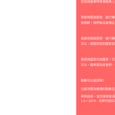
您收到帳單時發現帳單上
我使用郵政劃撥、銀行轉
很抱歉！我們無法處理此
我使用郵政劃撥、銀行轉
可以，請提供您的匯款資
我使用超商代收匯款，可
可以，請來電告訴我們，
點數可以退回嗎?
已經消費及贈禮的點數是
舉例說明，當您使用會員購
1.3 = 2679，您將可